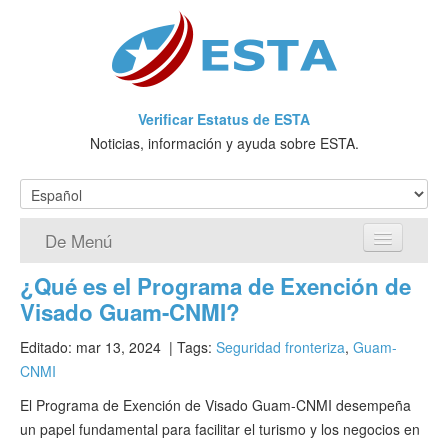
Verificar Estatus de ESTA
Noticias, información y ayuda sobre ESTA.
De Menú
¿Qué es el Programa de Exención de
Página de inicio
Visado Guam-CNMI?
Solicitud ESTA
Editado: mar 13, 2024
| Tags:
Seguridad fronteriza
,
Guam-
CNMI
¿Qué es ESTA?
El Programa de Exención de Visado Guam-CNMI desempeña
VWP
un papel fundamental para facilitar el turismo y los negocios en