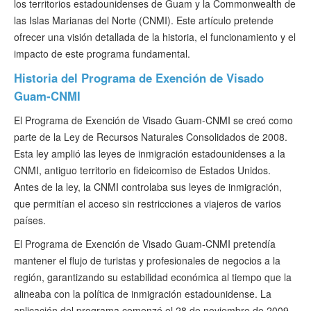
los territorios estadounidenses de Guam y la Commonwealth de
Verificar ESTA
las Islas Marianas del Norte (CNMI). Este artículo pretende
ofrecer una visión detallada de la historia, el funcionamiento y el
ESTA Información
impacto de este programa fundamental.
Contacto
Historia del Programa de Exención de Visado
Guam-CNMI
El Programa de Exención de Visado Guam-CNMI se creó como
parte de la Ley de Recursos Naturales Consolidados de 2008.
Esta ley amplió las leyes de inmigración estadounidenses a la
CNMI, antiguo territorio en fideicomiso de Estados Unidos.
Antes de la ley, la CNMI controlaba sus leyes de inmigración,
que permitían el acceso sin restricciones a viajeros de varios
países.
El Programa de Exención de Visado Guam-CNMI pretendía
mantener el flujo de turistas y profesionales de negocios a la
región, garantizando su estabilidad económica al tiempo que la
alineaba con la política de inmigración estadounidense. La
aplicación del programa comenzó el 28 de noviembre de 2009.