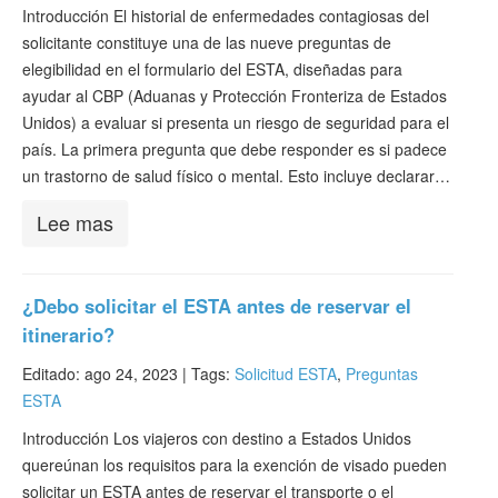
Verificar ESTA
Introducción El historial de enfermedades contagiosas del
solicitante constituye una de las nueve preguntas de
ESTA Información
elegibilidad en el formulario del ESTA, diseñadas para
ayudar al CBP (Aduanas y Protección Fronteriza de Estados
Contacto
Unidos) a evaluar si presenta un riesgo de seguridad para el
país. La primera pregunta que debe responder es si padece
un trastorno de salud físico o mental. Esto incluye declarar…
Lee mas
¿Debo solicitar el ESTA antes de reservar el
itinerario?
Editado: ago 24, 2023 |
Tags:
Solicitud ESTA
,
Preguntas
ESTA
Introducción Los viajeros con destino a Estados Unidos
quereúnan los requisitos para la exención de visado pueden
solicitar un ESTA antes de reservar el transporte o el