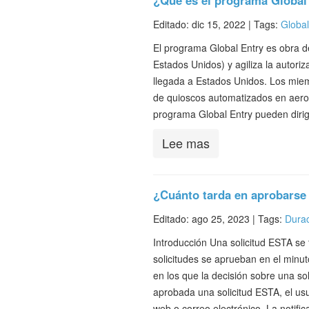
¿Qué es el programa Global
Editado: dic 15, 2022 |
Tags:
Global
El programa Global Entry es obra d
Estados Unidos) y agiliza la autori
llegada a Estados Unidos. Los mie
de quioscos automatizados en aerop
programa Global Entry pueden diri
Lee mas
¿Cuánto tarda en aprobarse
Editado: ago 25, 2023 |
Tags:
Dura
Introducción Una solicitud ESTA se 
solicitudes se aprueban en el minu
en los que la decisión sobre una s
aprobada una solicitud ESTA, el usu
web o correo electrónico. La notif