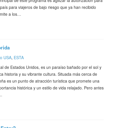
principal de este programa es agilizar la autorización para
 país para viajeros de bajo riesgo que ya han recibido
rmite a los…
orida
do USA
,
ESTA
l de Estados Unidos, es un paraíso bañado por el sol y
ica historia y su vibrante cultura. Situada más cerca de
eña es un punto de atracción turística que promete una
ortancia histórica y un estilo de vida relajado. Pero antes
e…