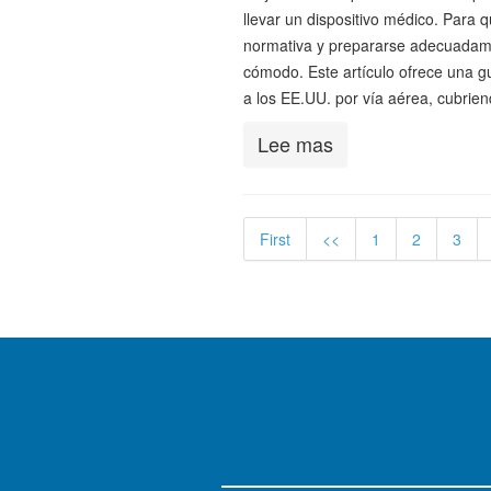
llevar un dispositivo médico. Para
normativa y prepararse adecuadame
cómodo. Este artículo ofrece una g
a los EE.UU. por vía aérea, cubrie
Lee mas
First
<<
1
2
3