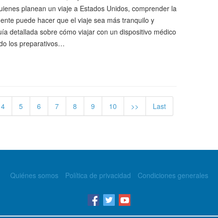
 quienes planean un viaje a Estados Unidos, comprender la
nte puede hacer que el viaje sea más tranquilo y
uía detallada sobre cómo viajar con un dispositivo médico
ndo los preparativos…
4
5
6
7
8
9
10
>>
Last
Quiénes somos
Política de privacidad
Condiciones generales