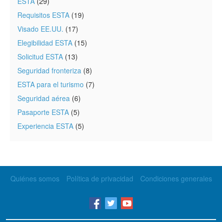
ESTA
(29)
Requisitos ESTA
(19)
Visado EE.UU.
(17)
Elegibilidad ESTA
(15)
Solicitud ESTA
(13)
Seguridad fronteriza
(8)
ESTA para el turismo
(7)
Seguridad aérea
(6)
Pasaporte ESTA
(5)
Experiencia ESTA
(5)
Quiénes somos
Política de privacidad
Condiciones generales