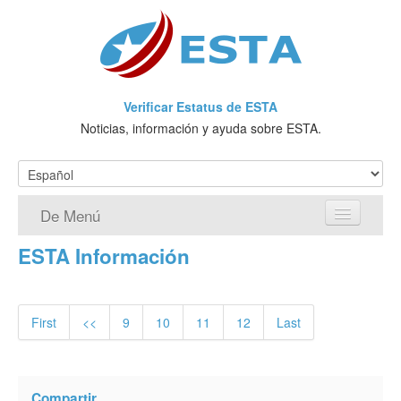
Verificar Estatus de ESTA
Noticias, información y ayuda sobre ESTA.
De Menú
ESTA Información
Página de inicio
Solicitud ESTA
First
<<
9
10
11
12
Last
¿Qué es ESTA?
VWP
Compartir