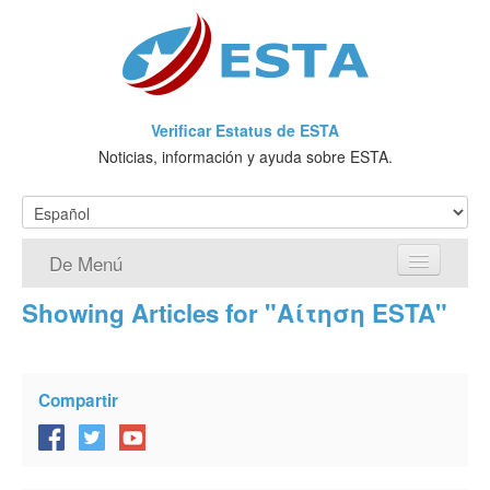
Verificar Estatus de ESTA
Noticias, información y ayuda sobre ESTA.
De Menú
Showing Articles for "Αίτηση ESTA"
Página de inicio
Solicitud ESTA
Compartir
¿Qué es ESTA?
VWP