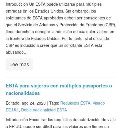
Verificar ESTA
Introducción Un ESTA puede utilizarse para múltiples
entradas en los Estados Unidos. Sin embargo, los
ESTA Información
solicitantes de ESTA aprobados deben ser conscientes de
que el Servicio de Aduanas y Protección de Fronteras (CBP),
Contacto
tiene derecho a denegar la admisión de cualquier viajero en
la frontera de Estados Unidos. Por lo tanto, si el oficial de
CBP es inducido a creer que un solicitante ESTA está
abusando…
Lee mas
ESTA para viajeros con múltiples pasaportes o
nacionalidades
Editado: ago 24, 2023 |
Tags:
Requisitos ESTA
,
Visado
EE.UU.
,
Doble nacionalidad ESTA
Introducción Encontrar los requisitos de autorización de viaje
a EE.UU. puede ser difícil para los viajeros que tienen un