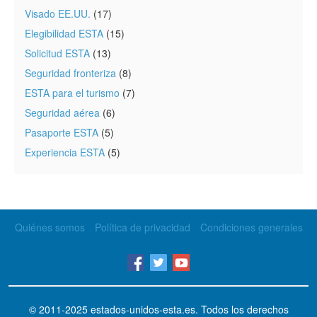
Visado EE.UU.
(17)
Elegibilidad ESTA
(15)
Solicitud ESTA
(13)
Seguridad fronteriza
(8)
ESTA para el turismo
(7)
Seguridad aérea
(6)
Pasaporte ESTA
(5)
Experiencia ESTA
(5)
Quiénes somos
Política de privacidad
Condiciones generales
© 2011-2025
estados-unidos-esta.es
. Todos los derechos