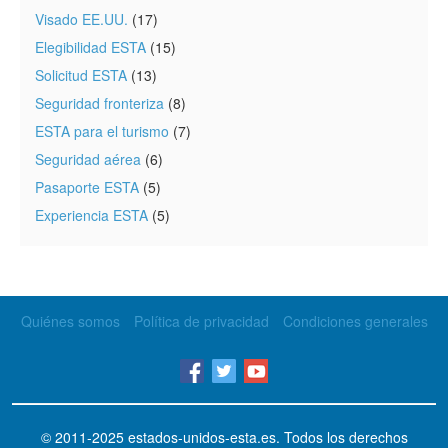
Visado EE.UU.
(17)
Elegibilidad ESTA
(15)
Solicitud ESTA
(13)
Seguridad fronteriza
(8)
ESTA para el turismo
(7)
Seguridad aérea
(6)
Pasaporte ESTA
(5)
Experiencia ESTA
(5)
Quiénes somos
Política de privacidad
Condiciones generales
© 2011-2025
estados-unidos-esta.es
. Todos los derechos