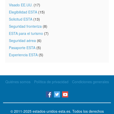
Visado EE.UU.
(17)
Elegibilidad ESTA
(15)
Solicitud ESTA
(13)
Seguridad fronteriza
(8)
ESTA para el turismo
(7)
Seguridad aérea
(6)
Pasaporte ESTA
(5)
Experiencia ESTA
(5)
Quiénes somos
Política de privacidad
Condiciones generales
© 2011-2025
estados-unidos-esta.es
. Todos los derechos