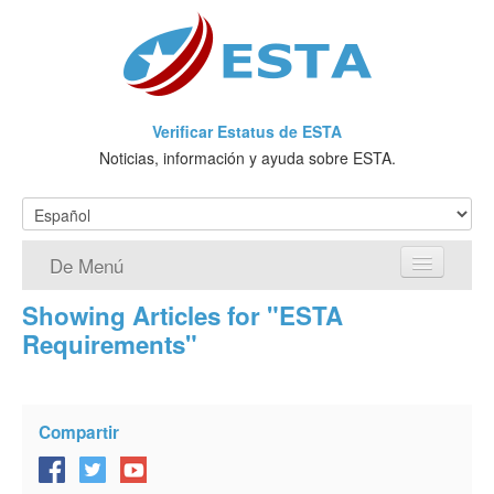
Verificar Estatus de ESTA
Noticias, información y ayuda sobre ESTA.
De Menú
Showing Articles for "ESTA
Página de inicio
Requirements"
Solicitud ESTA
¿Qué es ESTA?
Compartir
VWP