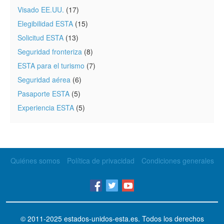
Visado EE.UU.
(17)
Elegibilidad ESTA
(15)
Solicitud ESTA
(13)
Seguridad fronteriza
(8)
ESTA para el turismo
(7)
Seguridad aérea
(6)
Pasaporte ESTA
(5)
Experiencia ESTA
(5)
Quiénes somos
Política de privacidad
Condiciones generales
© 2011-2025
estados-unidos-esta.es
. Todos los derechos