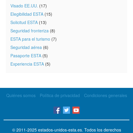
Visado EE.UU.
(17)
Elegibilidad ESTA
(15)
Solicitud ESTA
(13)
Seguridad fronteriza
(8)
ESTA para el turismo
(7)
Seguridad aérea
(6)
Pasaporte ESTA
(5)
Experiencia ESTA
(5)
Quiénes somos
Política de privacidad
Condiciones generales
© 2011-2025
estados-unidos-esta.es
. Todos los derechos