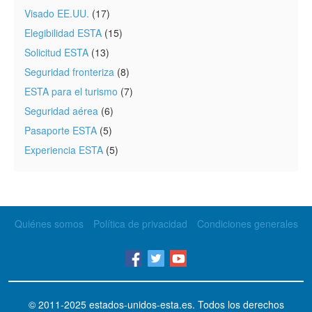
Visado EE.UU.
(17)
Elegibilidad ESTA
(15)
Solicitud ESTA
(13)
Seguridad fronteriza
(8)
ESTA para el turismo
(7)
Seguridad aérea
(6)
Pasaporte ESTA
(5)
Experiencia ESTA
(5)
Quiénes somos
Política de privacidad
Condiciones generales
© 2011-2025
estados-unidos-esta.es
. Todos los derechos