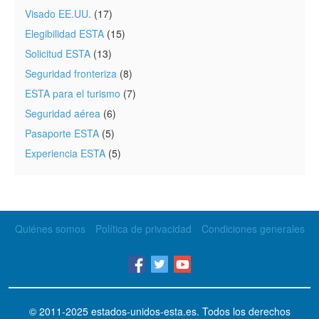
Visado EE.UU.
(17)
Elegibilidad ESTA
(15)
Solicitud ESTA
(13)
Seguridad fronteriza
(8)
ESTA para el turismo
(7)
Seguridad aérea
(6)
Pasaporte ESTA
(5)
Experiencia ESTA
(5)
Quiénes somos
Política de privacidad
Condiciones generales
© 2011-2025
estados-unidos-esta.es
. Todos los derechos