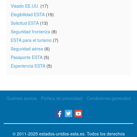
Visado EE.UU.
(17)
Elegibilidad ESTA
(15)
Solicitud ESTA
(13)
Seguridad fronteriza
(8)
ESTA para el turismo
(7)
Seguridad aérea
(6)
Pasaporte ESTA
(5)
Experiencia ESTA
(5)
Quiénes somos
Política de privacidad
Condiciones generales
© 2011-2025
estados-unidos-esta.es
. Todos los derechos