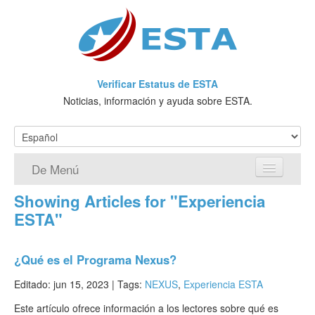
Verificar Estatus de ESTA
Noticias, información y ayuda sobre ESTA.
De Menú
Showing Articles for "Experiencia
Página de inicio
ESTA"
Solicitud ESTA
¿Qué es el Programa Nexus?
¿Qué es ESTA?
Editado: jun 15, 2023 |
Tags:
NEXUS
,
Experiencia ESTA
VWP
Este artículo ofrece información a los lectores sobre qué es