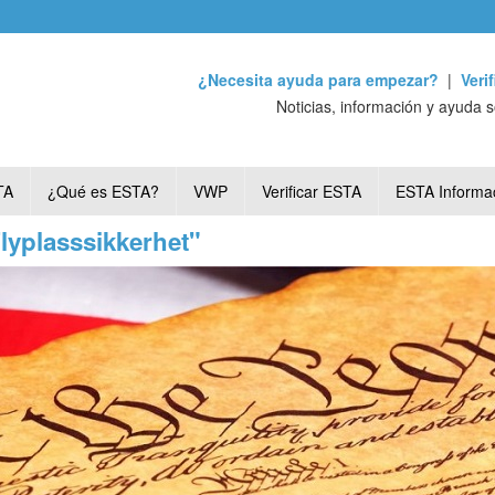
¿Necesita ayuda para empezar?
|
Veri
Noticias, información y ayuda 
TA
¿Qué es ESTA?
VWP
Verificar ESTA
ESTA Informa
Flyplasssikkerhet"