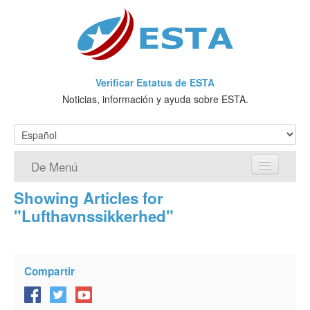
Verificar Estatus de ESTA
Noticias, información y ayuda sobre ESTA.
De Menú
Showing Articles for
Página de inicio
"Lufthavnssikkerhed"
Solicitud ESTA
¿Qué es ESTA?
Compartir
VWP