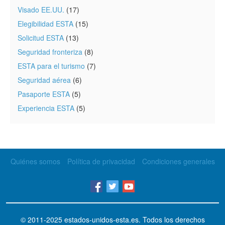
Visado EE.UU.
(17)
Elegibilidad ESTA
(15)
Solicitud ESTA
(13)
Seguridad fronteriza
(8)
ESTA para el turismo
(7)
Seguridad aérea
(6)
Pasaporte ESTA
(5)
Experiencia ESTA
(5)
Quiénes somos
Política de privacidad
Condiciones generales
© 2011-2025
estados-unidos-esta.es
. Todos los derechos