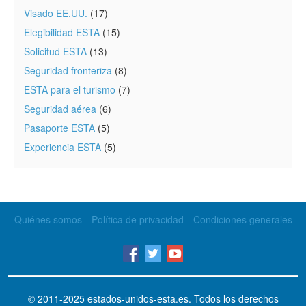
Visado EE.UU.
(17)
Elegibilidad ESTA
(15)
Solicitud ESTA
(13)
Seguridad fronteriza
(8)
ESTA para el turismo
(7)
Seguridad aérea
(6)
Pasaporte ESTA
(5)
Experiencia ESTA
(5)
Quiénes somos
Política de privacidad
Condiciones generales
© 2011-2025
estados-unidos-esta.es
. Todos los derechos