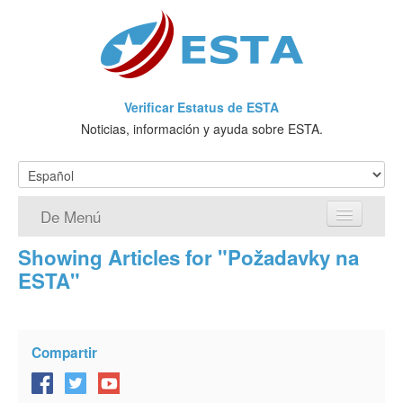
Verificar Estatus de ESTA
Noticias, información y ayuda sobre ESTA.
De Menú
Showing Articles for "Požadavky na
Página de inicio
ESTA"
Solicitud ESTA
¿Qué es ESTA?
Compartir
VWP