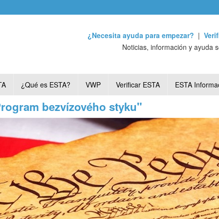
¿Necesita ayuda para empezar?
|
Veri
Noticias, información y ayuda 
TA
¿Qué es ESTA?
VWP
Verificar ESTA
ESTA Informa
"Program bezvízového styku"