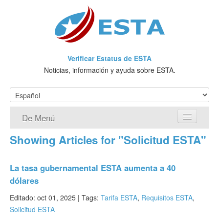
Verificar Estatus de ESTA
Noticias, información y ayuda sobre ESTA.
De Menú
Showing Articles for "Solicitud ESTA"
Página de inicio
Solicitud ESTA
La tasa gubernamental ESTA aumenta a 40
dólares
¿Qué es ESTA?
Editado: oct 01, 2025 |
Tags:
Tarifa ESTA
,
Requisitos ESTA
,
VWP
Solicitud ESTA