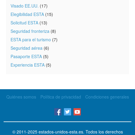
Visado EE.UU.
(17)
Elegibilidad ESTA
(15)
Solicitud ESTA
(13)
Seguridad fronteriza
(8)
ESTA para el turismo
(7)
Seguridad aérea
(6)
Pasaporte ESTA
(5)
Experiencia ESTA
(5)
Quiénes somos
Política de privacidad
Condiciones generales
© 2011-2025
estados-unidos-esta.es
. Todos los derechos