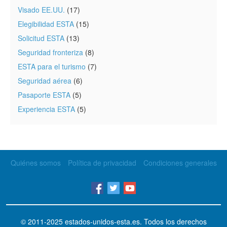
Visado EE.UU.
(17)
Elegibilidad ESTA
(15)
Solicitud ESTA
(13)
Seguridad fronteriza
(8)
ESTA para el turismo
(7)
Seguridad aérea
(6)
Pasaporte ESTA
(5)
Experiencia ESTA
(5)
Quiénes somos
Política de privacidad
Condiciones generales
© 2011-2025
estados-unidos-esta.es
. Todos los derechos