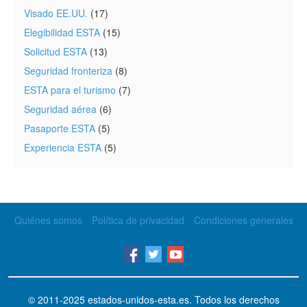
Visado EE.UU.
(17)
Elegibilidad ESTA
(15)
Solicitud ESTA
(13)
Seguridad fronteriza
(8)
ESTA para el turismo
(7)
Seguridad aérea
(6)
Pasaporte ESTA
(5)
Experiencia ESTA
(5)
Quiénes somos
Política de privacidad
Condiciones generales
© 2011-2025
estados-unidos-esta.es
. Todos los derechos