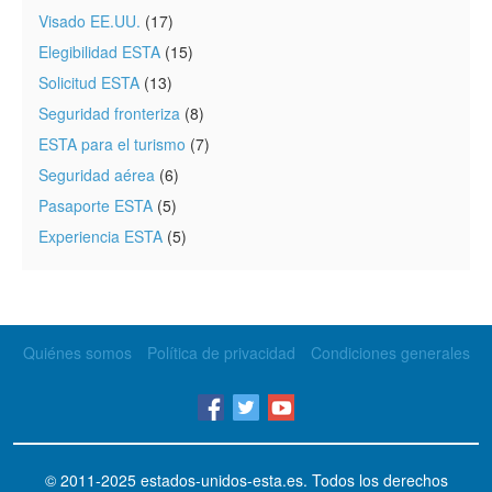
Visado EE.UU.
(17)
Elegibilidad ESTA
(15)
Solicitud ESTA
(13)
Seguridad fronteriza
(8)
ESTA para el turismo
(7)
Seguridad aérea
(6)
Pasaporte ESTA
(5)
Experiencia ESTA
(5)
Quiénes somos
Política de privacidad
Condiciones generales
© 2011-2025
estados-unidos-esta.es
. Todos los derechos