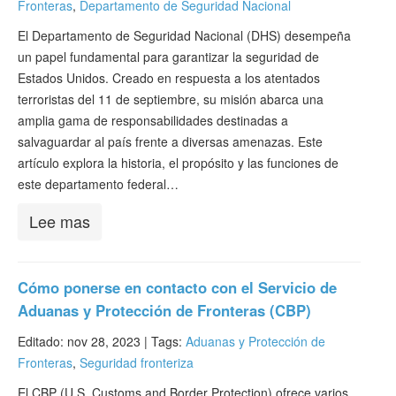
Fronteras
,
Departamento de Seguridad Nacional
Verificar ESTA
El Departamento de Seguridad Nacional (DHS) desempeña
ESTA Información
un papel fundamental para garantizar la seguridad de
Estados Unidos. Creado en respuesta a los atentados
Contacto
terroristas del 11 de septiembre, su misión abarca una
amplia gama de responsabilidades destinadas a
salvaguardar al país frente a diversas amenazas. Este
artículo explora la historia, el propósito y las funciones de
este departamento federal…
Lee mas
Cómo ponerse en contacto con el Servicio de
Aduanas y Protección de Fronteras (CBP)
Editado: nov 28, 2023 |
Tags:
Aduanas y Protección de
Fronteras
,
Seguridad fronteriza
El CBP (U.S. Customs and Border Protection) ofrece varios