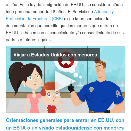
Verificar ESTA
o niño. En la ley de inmigración de EE.UU., se considera niño a
toda persona menor de 18 años. El Servicio de
Aduanas y
ESTA Información
Protección de Fronteras (CBP)
exige la presentación de
documentación que acredite que los menores que entran en
Contacto
EE.UU. lo hacen con el conocimiento y/o consentimiento de sus
padres o tutores legales.
Viajar a Estados Unidos con menores
Orientaciones generales para entrar en EE.UU. con
un ESTA o un visado estadounidense con menores