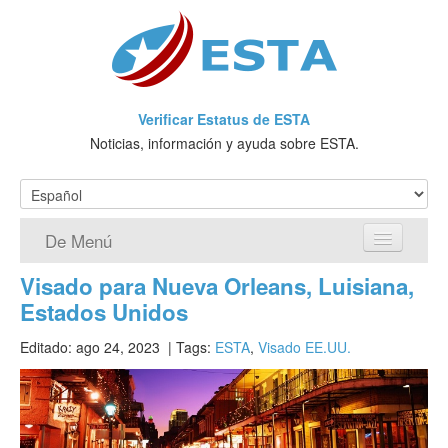
Verificar Estatus de ESTA
Noticias, información y ayuda sobre ESTA.
De Menú
Visado para Nueva Orleans, Luisiana,
Página de inicio
Estados Unidos
Solicitud ESTA
Editado: ago 24, 2023
| Tags:
ESTA
,
Visado EE.UU.
¿Qué es ESTA?
VWP