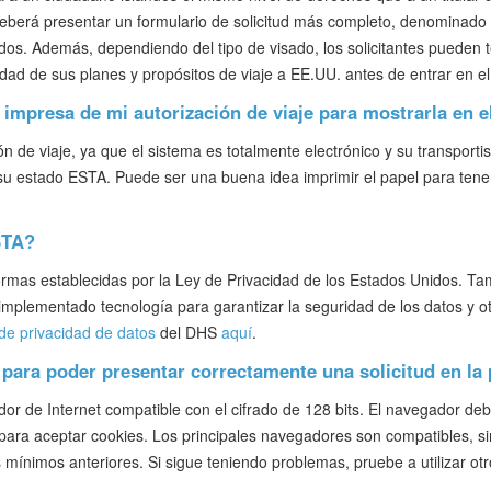
deberá presentar un formulario de solicitud más completo, denominado D
os. Además, dependiendo del tipo de visado, los solicitantes pueden
idad de sus planes y propósitos de viaje a EE.UU. antes de entrar en el
 impresa de mi autorización de viaje para mostrarla en 
n de viaje, ya que el sistema es totalmente electrónico y su transporti
su estado ESTA. Puede ser una buena idea imprimir el papel para ten
STA?
normas establecidas por la Ley de Privacidad de los Estados Unidos. Ta
mplementado tecnología para garantizar la seguridad de los datos y otra
de privacidad de datos
del DHS
aquí
.
para poder presentar correctamente una solicitud en la
r de Internet compatible con el cifrado de 128 bits. El navegador debe
 para aceptar cookies. Los principales navegadores son compatibles, s
mínimos anteriores. Si sigue teniendo problemas, pruebe a utilizar ot