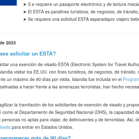
➤
S
e requiere un pasaporte electrónico y de lectura mecá
➤ El ESTA es para
fines
turísticos
, de negocios, de tránsito
➤
Se requiere una solicitud ESTA separada
por viajero beb
 de 2023
ses solicitar un ESTA?
itar una exención de visado ESTA (Electronic System for Travel Author
andia visitar los EE.UU. con fines turísticos, de negocios, de tránsito,
te un máximo de 90 días por visita. Islandia fue incluida en el
Program
tinadas a hacer frente a las amenazas terroristas, han hecho necesari
gilizar la tramitación de los solicitantes de exención de visado y prop
í como al Departamento de Seguridad Nacional (DHS), la capacidad de 
personas no aptas para viajar, de delincuentes y de terroristas. Así,
robada
para entrar en Estados Unidos.
 permanecer más de 90 días?